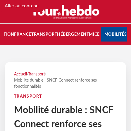
Aller au contenu
NATION
FRANCE
TRANSPORT
HÉBERGEMENT
MICE
MOBILITÉS
Accueil
›
Transport
›
Mobilité durable : SNCF Connect renforce ses
fonctionnalités
TRANSPORT
Mobilité durable : SNCF
Connect renforce ses