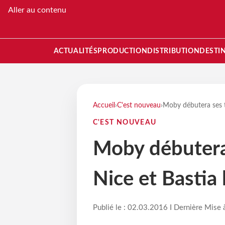
Aller au contenu
ACTUALITÉS
PRODUCTION
DISTRIBUTION
DESTI
Accueil
›
C'est nouveau
›
Moby débutera ses tr
C'EST NOUVEAU
Moby débutera 
Nice et Bastia 
Publié le : 02.03.2016 I Dernière Mise 