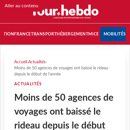
Aller au contenu
NATION
FRANCE
TRANSPORT
HÉBERGEMENT
MICE
MOBILITÉS
Accueil
›
Actualités
›
Moins de 50 agences de voyages ont baissé le rideau
depuis le début de l’année
ACTUALITÉS
Moins de 50 agences de
voyages ont baissé le
rideau depuis le début