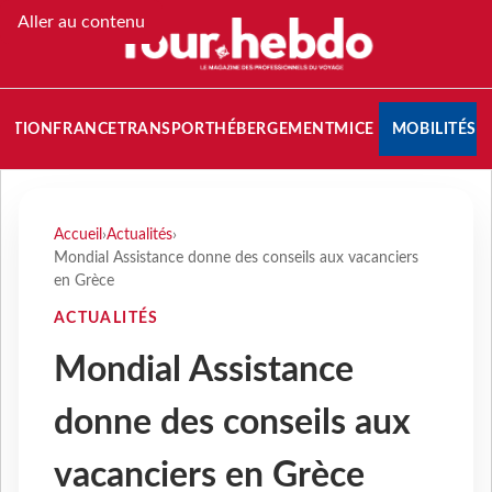
Aller au contenu
NATION
FRANCE
TRANSPORT
HÉBERGEMENT
MICE
MOBILITÉS
Accueil
›
Actualités
›
Mondial Assistance donne des conseils aux vacanciers
en Grèce
ACTUALITÉS
Mondial Assistance
donne des conseils aux
vacanciers en Grèce