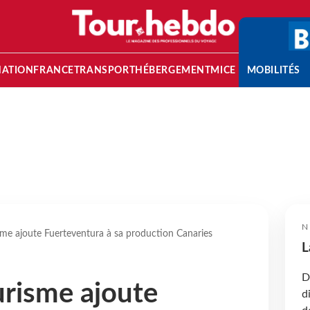
NATION
FRANCE
TRANSPORT
HÉBERGEMENT
MICE
MOBILITÉS
N
me ajoute Fuerteventura à sa production Canaries
L
D
risme ajoute
d