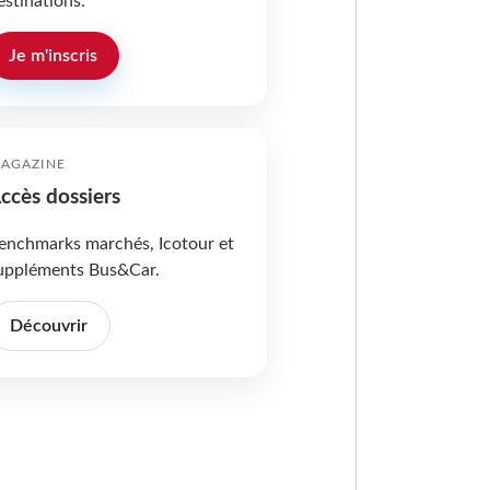
estinations.
Je m'inscris
AGAZINE
ccès dossiers
enchmarks marchés, Icotour et
uppléments Bus&Car.
Découvrir