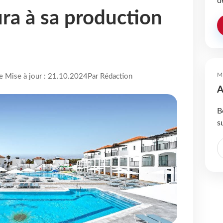
d
ra à sa production
M
re Mise à jour : 21.10.2024
Par Rédaction
A
B
s