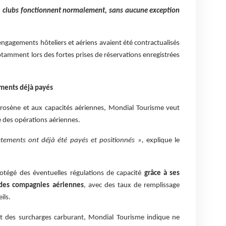
31 clubs fonctionnent normalement, sans aucune exception
engagements hôteliers et aériens avaient été contractualisés
notamment lors des fortes prises de réservations enregistrées
ements déjà payés
kérosène et aux capacités aériennes, Mondial Tourisme veut
é des opérations aériennes.
ètements ont déjà été payés et positionnés »,
explique le
rotégé des éventuelles régulations de capacité
grâce à ses
des compagnies aériennes
, avec des taux de remplissage
ils.
nt des surcharges carburant, Mondial Tourisme indique ne