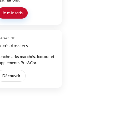
estinations.
Je m'inscris
AGAZINE
ccès dossiers
enchmarks marchés, Icotour et
uppléments Bus&Car.
Découvrir