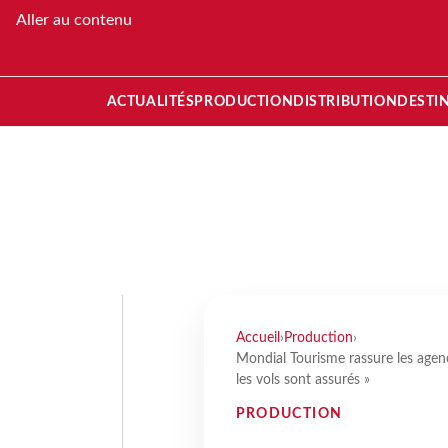
Aller au contenu
ACTUALITÉS
PRODUCTION
DISTRIBUTION
DESTI
Accueil
›
Production
›
Mondial Tourisme rassure les agen
les vols sont assurés »
PRODUCTION