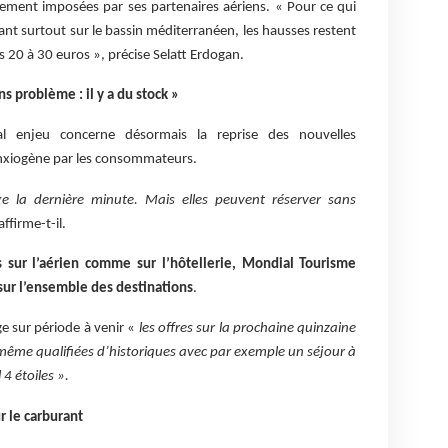
vement imposées par ses partenaires aériens. « Pour ce qui
nt surtout sur le bassin méditerranéen, les hausses restent
s 20 à 30 euros », précise Selatt Erdogan.
s problème : il y a du stock »
pal enjeu concerne désormais la reprise des nouvelles
anxiogène par les consommateurs.
ge la dernière minute. Mais elles peuvent réserver sans
affirme-t-il.
sur l’aérien comme sur l’hôtellerie, Mondial Tourisme
sur l’ensemble des destinations
.
e sur période à venir «
les offres sur la prochaine quinzaine
 même qualifiées d’historiques
avec par exemple un séjour à
4 étoiles ».
r le carburant