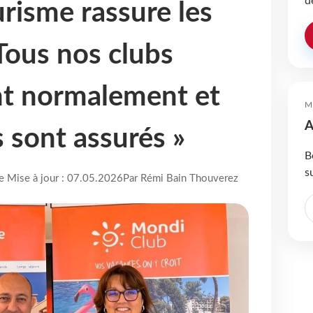
d
risme rassure les
Tous nos clubs
nt normalement et
M
A
s sont assurés »
B
s
re Mise à jour : 07.05.2026
Par Rémi Bain Thouverez