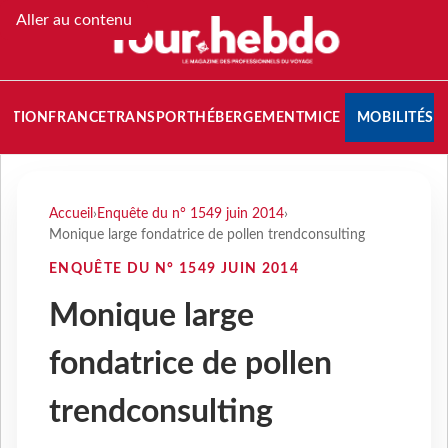
Aller au contenu
NATION
FRANCE
TRANSPORT
HÉBERGEMENT
MICE
MOBILITÉS
Accueil
›
Enquête du n° 1549 juin 2014
›
Monique large fondatrice de pollen trendconsulting
ENQUÊTE DU N° 1549 JUIN 2014
Monique large
fondatrice de pollen
trendconsulting