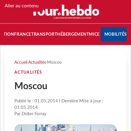
Aller au contenu
NATION
FRANCE
TRANSPORT
HÉBERGEMENT
MICE
MOBILITÉS
Accueil
›
Actualités
›
Moscou
ACTUALITÉS
Moscou
Publié le : 01.05.2014 I Dernière Mise à jour :
01.05.2014
Par Didier Forray