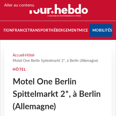
Aller au contenu
NATION
FRANCE
TRANSPORT
HÉBERGEMENT
MICE
MOBILITÉS
Accueil
›
Hôtel
›
Motel One Berlin Spittelmarkt 2*, à Berlin (Allemagne)
HÔTEL
Motel One Berlin
Spittelmarkt 2*, à Berlin
(Allemagne)