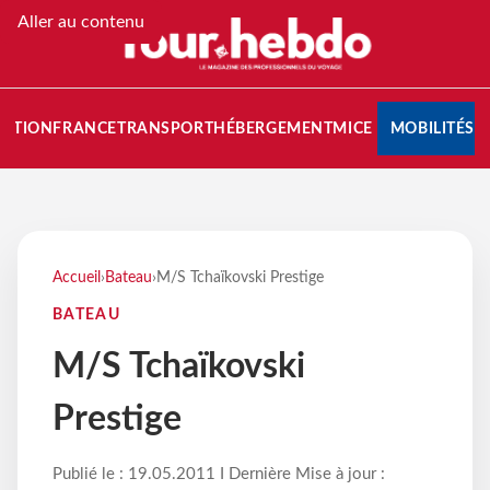
Aller au contenu
NATION
FRANCE
TRANSPORT
HÉBERGEMENT
MICE
MOBILITÉS
Accueil
›
Bateau
›
M/S Tchaïkovski Prestige
BATEAU
M/S Tchaïkovski
Prestige
Publié le : 19.05.2011 I Dernière Mise à jour :