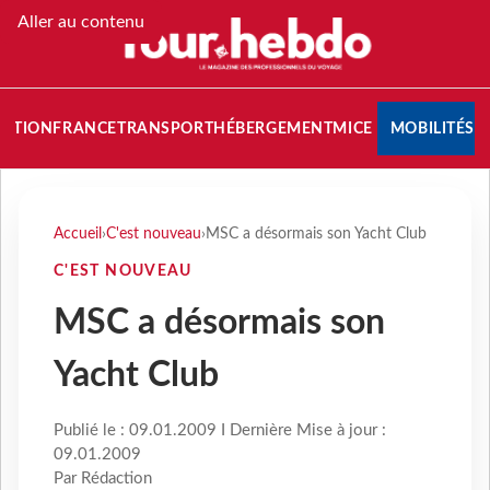
Aller au contenu
NATION
FRANCE
TRANSPORT
HÉBERGEMENT
MICE
MOBILITÉS
Accueil
›
C'est nouveau
›
MSC a désormais son Yacht Club
C'EST NOUVEAU
MSC a désormais son
Yacht Club
Publié le : 09.01.2009 I Dernière Mise à jour :
09.01.2009
Par Rédaction