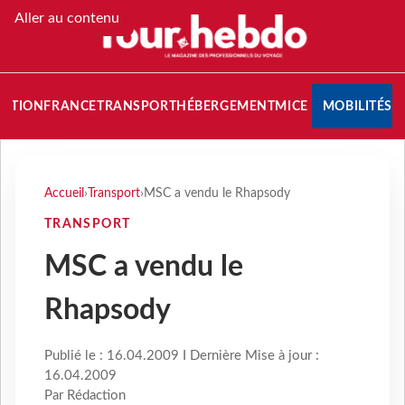
Aller au contenu
NATION
FRANCE
TRANSPORT
HÉBERGEMENT
MICE
MOBILITÉS
Accueil
›
Transport
›
MSC a vendu le Rhapsody
TRANSPORT
MSC a vendu le
Rhapsody
Publié le : 16.04.2009 I Dernière Mise à jour :
16.04.2009
Par Rédaction