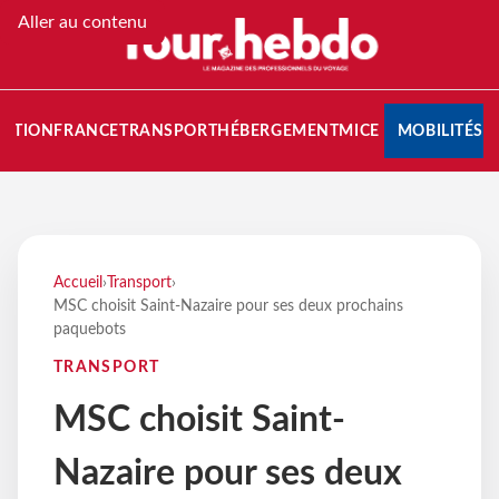
Aller au contenu
NATION
FRANCE
TRANSPORT
HÉBERGEMENT
MICE
MOBILITÉS
Accueil
›
Transport
›
MSC choisit Saint-Nazaire pour ses deux prochains
paquebots
TRANSPORT
MSC choisit Saint-
Nazaire pour ses deux