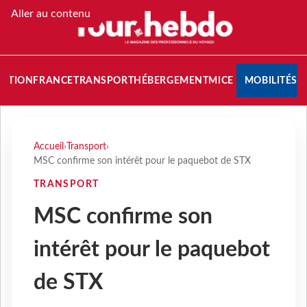
Aller au contenu
NATION
FRANCE
TRANSPORT
HÉBERGEMENT
MICE
MOBILITÉS
Accueil
›
Transport
›
MSC confirme son intérêt pour le paquebot de STX
TRANSPORT
MSC confirme son
intérêt pour le paquebot
de STX