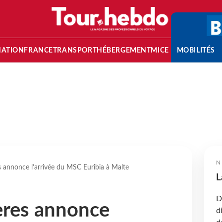
NATION
FRANCE
TRANSPORT
HÉBERGEMENT
MICE
MOBILITÉS
N
 annonce l’arrivée du MSC Euribia à Malte
L
D
ères annonce
d