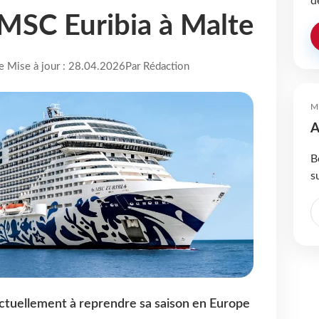
d
u MSC Euribia à Malte
re Mise à jour : 28.04.2026
Par Rédaction
M
A
B
s
ctuellement à reprendre sa saison en Europe