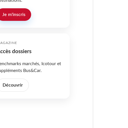
estinations.
Je m'inscris
AGAZINE
ccès dossiers
enchmarks marchés, Icotour et
uppléments Bus&Car.
Découvrir