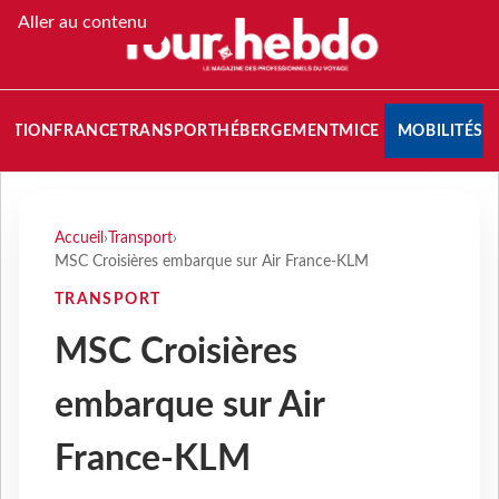
Aller au contenu
NATION
FRANCE
TRANSPORT
HÉBERGEMENT
MICE
MOBILITÉS
Accueil
›
Transport
›
MSC Croisières embarque sur Air France-KLM
TRANSPORT
MSC Croisières
embarque sur Air
France-KLM