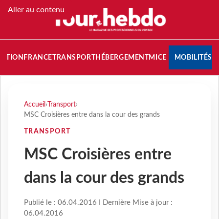
Aller au contenu
NATION
FRANCE
TRANSPORT
HÉBERGEMENT
MICE
MOBILITÉS
Accueil
›
Transport
›
MSC Croisières entre dans la cour des grands
TRANSPORT
MSC Croisières entre
dans la cour des grands
Publié le : 06.04.2016 I Dernière Mise à jour :
06.04.2016