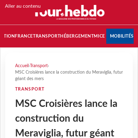
Aller au contenu
NATION
FRANCE
TRANSPORT
HÉBERGEMENT
MICE
MOBILITÉS
Accueil
›
Transport
›
MSC Croisières lance la construction du Meraviglia, futur
géant des mers
TRANSPORT
MSC Croisières lance la
construction du
Meraviglia, futur géant