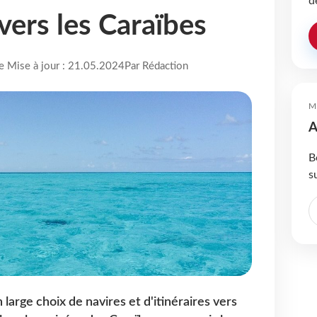
d
ers les Caraïbes
re Mise à jour : 21.05.2024
Par Rédaction
M
A
B
s
arge choix de navires et d'itinéraires vers