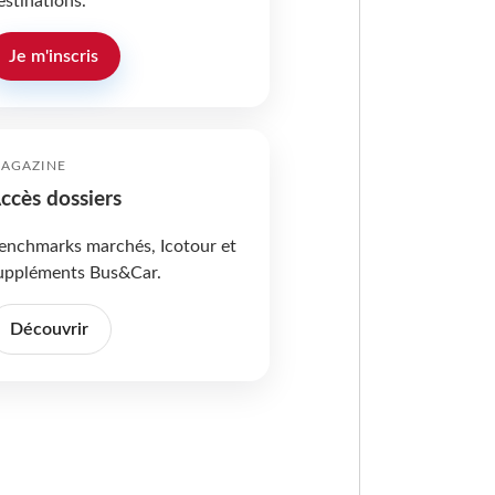
estinations.
Je m'inscris
AGAZINE
ccès dossiers
enchmarks marchés, Icotour et
uppléments Bus&Car.
Découvrir