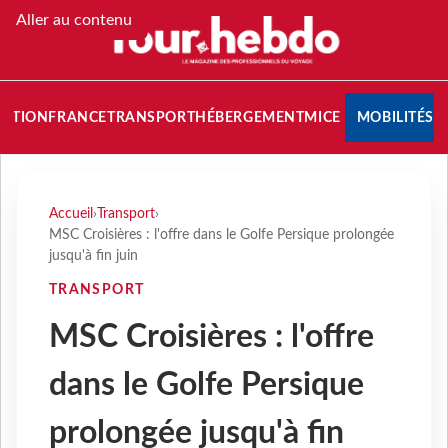
Aller au contenu
NATION
FRANCE
TRANSPORT
HÉBERGEMENT
MICE
MOBILITÉS
Accueil
›
Transport
›
MSC Croisières : l'offre dans le Golfe Persique prolongée
jusqu'à fin juin
TRANSPORT
MSC Croisières : l'offre
dans le Golfe Persique
prolongée jusqu'à fin