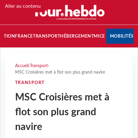
Aller au contenu
NATION
FRANCE
TRANSPORT
HÉBERGEMENT
MICE
MOBILITÉS
Accueil
›
Transport
›
MSC Croisières met à flot son plus grand navire
TRANSPORT
MSC Croisières met à
flot son plus grand
navire