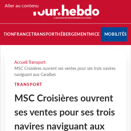
Aller au contenu
NATION
FRANCE
TRANSPORT
HÉBERGEMENT
MICE
MOBILITÉS
Accueil
›
Transport
›
MSC Croisières ouvrent ses ventes pour ses trois navires
naviguant aux Caraïbes
TRANSPORT
MSC Croisières ouvrent
ses ventes pour ses trois
navires naviguant aux