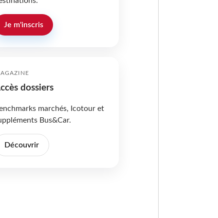
estinations.
Je m'inscris
AGAZINE
ccès dossiers
enchmarks marchés, Icotour et
uppléments Bus&Car.
Découvrir