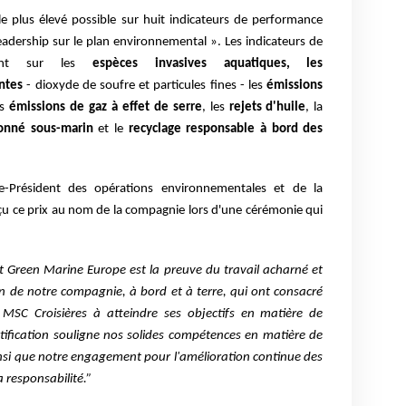
le plus élevé possible sur huit indicateurs de performance
leadership sur le plan environnemental ».
Les indicateurs de
ient sur les
espèces invasives aquatiques, les
ntes
- dioxyde de soufre et particules fines - les
émissions
es
émissions de gaz à effet de serre
, les
rejets d'huile
, la
yonné
sous-marin
et le
recyclage responsable à bord des
ce-Président des opérations environnementales et de la
çu ce prix au nom de la compagnie lors d'une cérémonie qui
cat Green Marine Europe est la preuve du travail acharné et
 de notre compagnie, à bord et à terre, qui ont consacré
r MSC Croisières à atteindre ses objectifs en matière de
rtification souligne nos solides compétences en matière de
nsi que
notre engagement pour l'amélioration continue des
 responsabilité.”