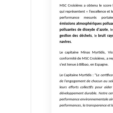
MSC Croisières a obtenu le score 
qui
représentent « l’excellence et 
performance mesurés porta
émissions
atmosphériques pollua
polluantes de dioxyde
d'azote
, l
gestion des déchets
, le
bruit ra
navires
.
Le capitaine Minas Myrtidis, Vi
conformité de
MSC Croisières, a re
s'est tenue à Bilbao, en
Espagne.
Le Capitaine Myrtidis : "
Le certifi
de
l'engagement de chacun au sein
leurs efforts
collectifs pour aide
développement durable. Notre
ce
performance environnementale ai
performances, la transparence et la