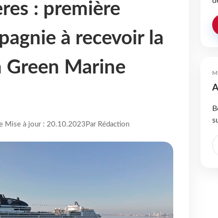
d
res : première
agnie à recevoir la
on Green Marine
M
A
B
s
re Mise à jour : 20.10.2023
Par Rédaction