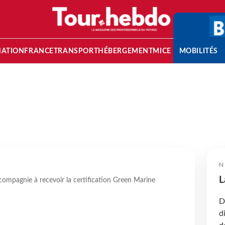
NATION
FRANCE
TRANSPORT
HÉBERGEMENT
MICE
MOBILITÉS
N
L
compagnie à recevoir la certification Green Marine
D
d