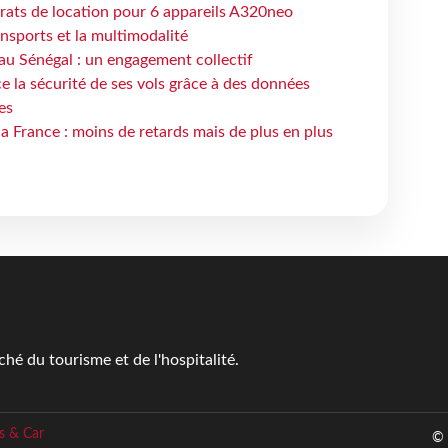
trats de location pour 6 appareils A320neo
ansports et la multimodalité
au Sénégal : un engagement collectif
e la sécurité de ses vols grâce à des données
es
la France : moins de retards mais de plus en plus
é du tourisme et de l'hospitalité.
s & Car
© 