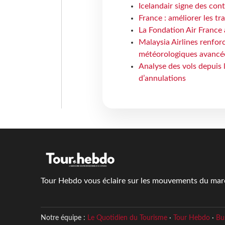
Icelandair signe des con
France : améliorer les tr
La Fondation Air France 
Malaysia Airlines renforc
météorologiques avancé
Analyse des vols depuis 
d’annulations
Tour Hebdo vous éclaire sur les mouvements du march
Notre équipe :
Le Quotidien du Tourisme
·
Tour Hebdo
·
Bu