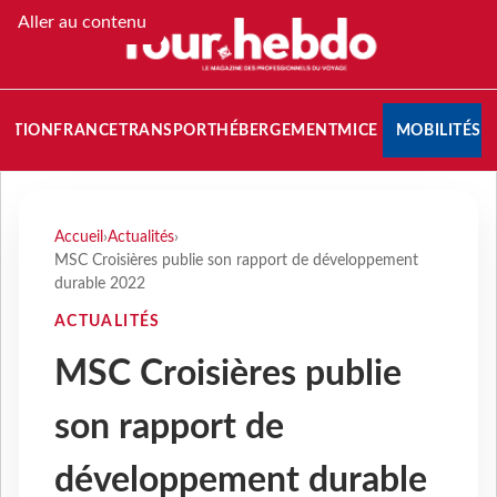
Aller au contenu
NATION
FRANCE
TRANSPORT
HÉBERGEMENT
MICE
MOBILITÉS
Accueil
›
Actualités
›
MSC Croisières publie son rapport de développement
durable 2022
ACTUALITÉS
MSC Croisières publie
son rapport de
développement durable