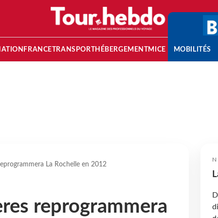
NATION
FRANCE
TRANSPORT
HÉBERGEMENT
MICE
MOBILITÉS
N
reprogrammera La Rochelle en 2012
L
D
ères reprogrammera
d