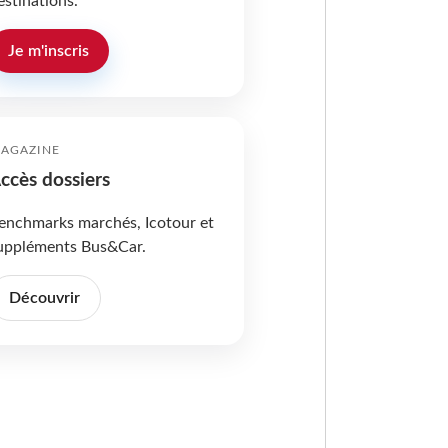
estinations.
Je m'inscris
AGAZINE
ccès dossiers
enchmarks marchés, Icotour et
uppléments Bus&Car.
Découvrir