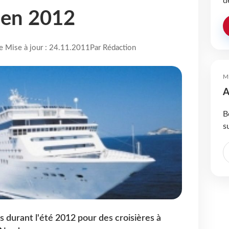
d
 en 2012
re Mise à jour : 24.11.2011
Par Rédaction
M
A
B
s
 durant l'été 2012 pour des croisières à