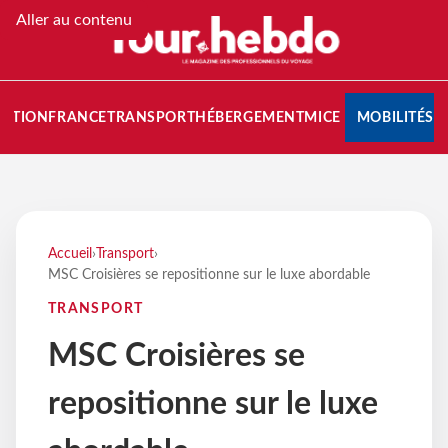
Aller au contenu
NATION
FRANCE
TRANSPORT
HÉBERGEMENT
MICE
MOBILITÉS
Accueil
›
Transport
›
MSC Croisières se repositionne sur le luxe abordable
TRANSPORT
MSC Croisières se
repositionne sur le luxe