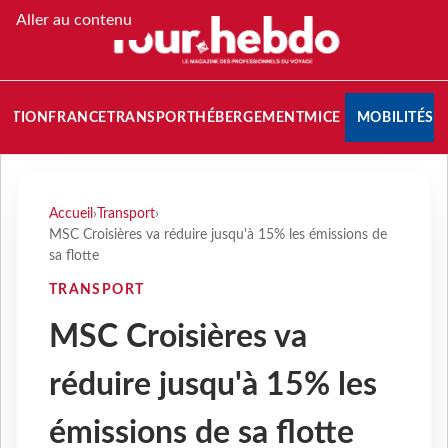
Aller au contenu
NATION
FRANCE
TRANSPORT
HÉBERGEMENT
MICE
MOBILITÉS
Accueil
›
Transport
›
MSC Croisières va réduire jusqu'à 15% les émissions de
sa flotte
TRANSPORT
MSC Croisières va
réduire jusqu'à 15% les
émissions de sa flotte