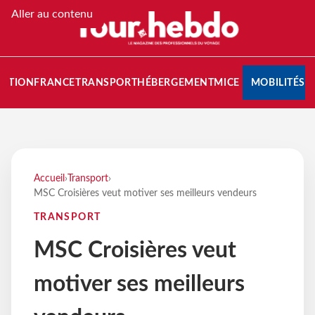
Aller au contenu
NATION
FRANCE
TRANSPORT
HÉBERGEMENT
MICE
MOBILITÉS
Accueil
›
Transport
›
MSC Croisières veut motiver ses meilleurs vendeurs
TRANSPORT
MSC Croisières veut
motiver ses meilleurs