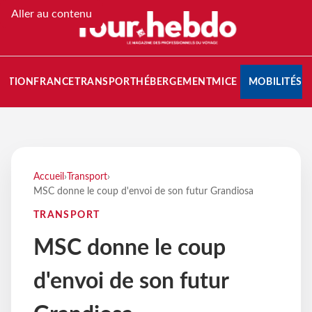
Aller au contenu
NATION
FRANCE
TRANSPORT
HÉBERGEMENT
MICE
MOBILITÉS
Accueil
›
Transport
›
MSC donne le coup d'envoi de son futur Grandiosa
TRANSPORT
MSC donne le coup
d'envoi de son futur