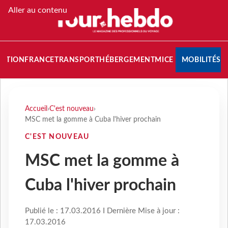
Aller au contenu
NATION
FRANCE
TRANSPORT
HÉBERGEMENT
MICE
MOBILITÉS
Accueil
›
C'est nouveau
›
MSC met la gomme à Cuba l'hiver prochain
C'EST NOUVEAU
MSC met la gomme à
Cuba l'hiver prochain
Publié le : 17.03.2016 I Dernière Mise à jour :
17.03.2016