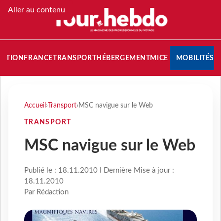
Aller au contenu
NATION
FRANCE
TRANSPORT
HÉBERGEMENT
MICE
MOBILITÉS
Accueil
›
Transport
›
MSC navigue sur le Web
TRANSPORT
MSC navigue sur le Web
Publié le : 18.11.2010 I Dernière Mise à jour :
18.11.2010
Par Rédaction