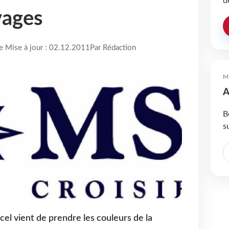
d
yages
re Mise à jour : 02.12.2011
Par Rédaction
M
A
B
s
el vient de prendre les couleurs de la