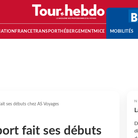
NATION
FRANCE
TRANSPORT
HÉBERGEMENT
MICE
MOBILITÉS
N
ait ses débuts chez AS Voyages
L
D
rt fait ses débuts
d