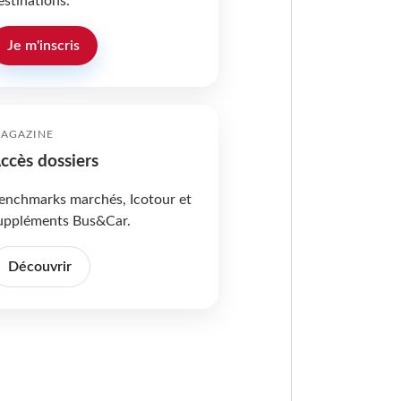
estinations.
Je m'inscris
AGAZINE
ccès dossiers
enchmarks marchés, Icotour et
uppléments Bus&Car.
Découvrir