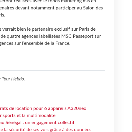
eront réalisées avec le fonds marketing mis en
enaires devant notamment participer au Salon des
is.
 verrait bien le partenaire exclusif sur Paris de
r de quatre agences labellisées MSC Passeport sur
gences sur l’ensemble de la France.
r
Tour Hebdo
.
trats de location pour 6 appareils A320neo
ansports et la multimodalité
au Sénégal : un engagement collectif
e la sécurité de ses vols grâce à des données