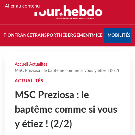
Aller au contenu
NATION
FRANCE
TRANSPORT
HÉBERGEMENT
MICE
MOBILITÉS
Accueil
›
Actualités
›
MSC Preziosa : le baptême comme si vous y étiez ! (2/2)
ACTUALITÉS
MSC Preziosa : le
baptême comme si vous
y étiez ! (2/2)