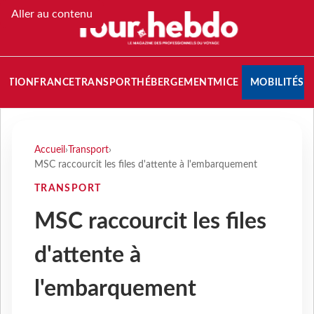
Aller au contenu
NATION
FRANCE
TRANSPORT
HÉBERGEMENT
MICE
MOBILITÉS
Accueil
›
Transport
›
MSC raccourcit les files d'attente à l'embarquement
TRANSPORT
MSC raccourcit les files
d'attente à
l'embarquement