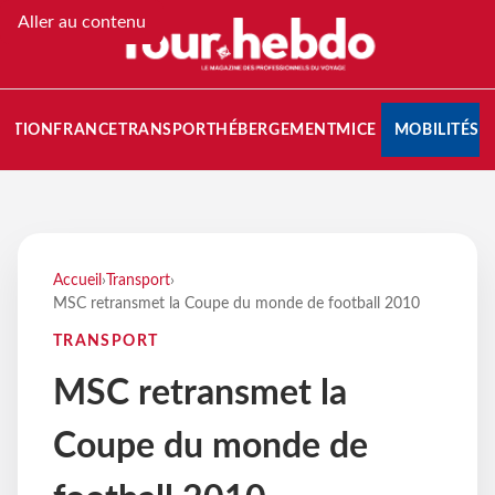
Aller au contenu
NATION
FRANCE
TRANSPORT
HÉBERGEMENT
MICE
MOBILITÉS
Accueil
›
Transport
›
MSC retransmet la Coupe du monde de football 2010
TRANSPORT
MSC retransmet la
Coupe du monde de