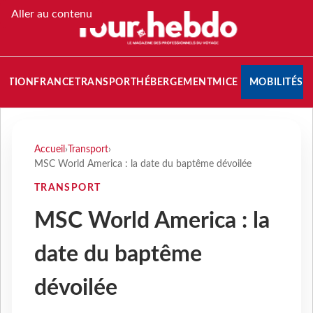
Aller au contenu
NATION
FRANCE
TRANSPORT
HÉBERGEMENT
MICE
MOBILITÉS
Accueil
›
Transport
›
MSC World America : la date du baptême dévoilée
TRANSPORT
MSC World America : la
date du baptême
dévoilée