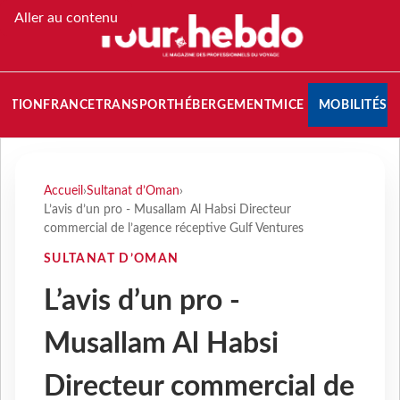
Aller au contenu
NATION
FRANCE
TRANSPORT
HÉBERGEMENT
MICE
MOBILITÉS
Accueil
›
Sultanat d’Oman
›
L’avis d’un pro - Musallam Al Habsi Directeur
commercial de l’agence réceptive Gulf Ventures
SULTANAT D’OMAN
L’avis d’un pro -
Musallam Al Habsi
Directeur commercial de