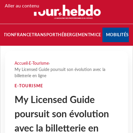
Aller au contenu
NATION
FRANCE
TRANSPORT
HÉBERGEMENT
MICE
MOBILITÉS
Accueil
›
E-Tourisme
›
My Licensed Guide poursuit son évolution avec la
billetterie en ligne
E-TOURISME
My Licensed Guide
poursuit son évolution
avec la billetterie en