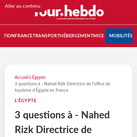
Aller au contenu
NATION
FRANCE
TRANSPORT
HÉBERGEMENT
MICE
MOBILITÉS
Accueil
›
L’Égypte
›
3 questions à - Nahed Rizk Directrice de l’office de
tourisme d’Égypte en France
L’ÉGYPTE
3 questions à - Nahed
Rizk Directrice de