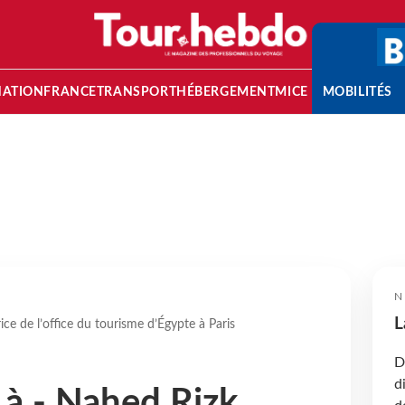
NATION
FRANCE
TRANSPORT
HÉBERGEMENT
MICE
MOBILITÉS
N
L
ce de l’office du tourisme d’Égypte à Paris
D
d
 à - Nahed Rizk