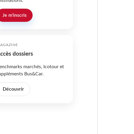
estinations.
Je m'inscris
AGAZINE
ccès dossiers
enchmarks marchés, Icotour et
uppléments Bus&Car.
Découvrir