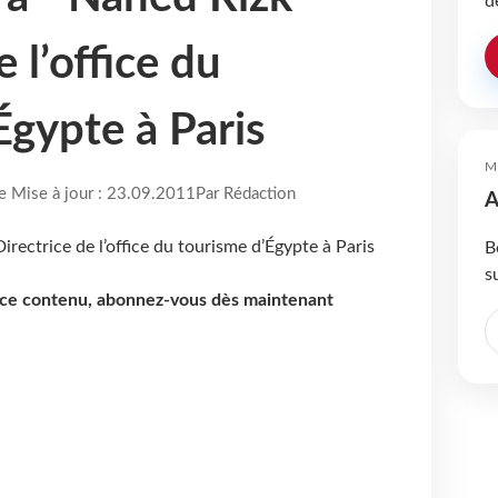
d
e l’office du
Égypte à Paris
M
re Mise à jour : 23.09.2011
Par Rédaction
A
B
s
e ce contenu, abonnez-vous dès maintenant