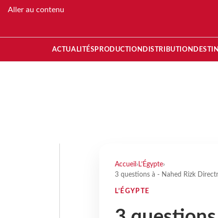
Aller au contenu
ACTUALITÉS
PRODUCTION
DISTRIBUTION
DESTI
Accueil
›
L’Égypte
›
3 questions à - Nahed Rizk Directri
L’ÉGYPTE
3 questions