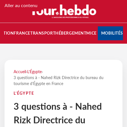
Aller au contenu
NATION
FRANCE
TRANSPORT
HÉBERGEMENT
MICE
MOBILITÉS
Accueil
›
L’Égypte
›
3 questions à - Nahed Rizk Directrice du bureau du
tourisme d’Égypte en France
L’ÉGYPTE
3 questions à - Nahed
Rizk Directrice du