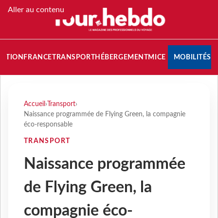
Aller au contenu
NATION
FRANCE
TRANSPORT
HÉBERGEMENT
MICE
MOBILITÉS
Accueil
›
Transport
›
Naissance programmée de Flying Green, la compagnie
éco-responsable
TRANSPORT
Naissance programmée
de Flying Green, la
compagnie éco-