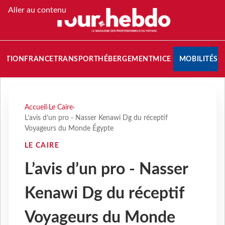
Aller au contenu
NATION
FRANCE
TRANSPORT
HÉBERGEMENT
MICE
MOBILITÉS
Accueil
›
Le Caire
›
L’avis d’un pro - Nasser Kenawi Dg du réceptif
Voyageurs du Monde Égypte
LE CAIRE
L’avis d’un pro - Nasser
Kenawi Dg du réceptif
Voyageurs du Monde