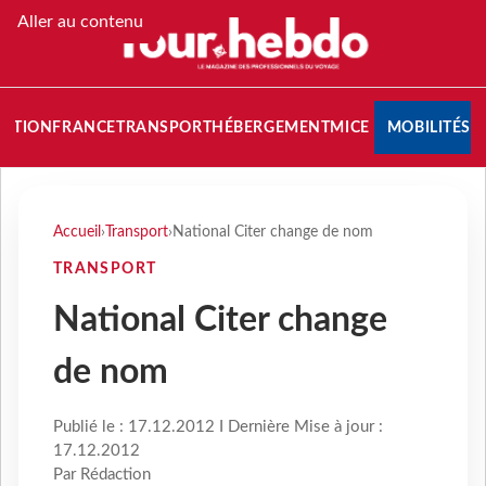
Aller au contenu
NATION
FRANCE
TRANSPORT
HÉBERGEMENT
MICE
MOBILITÉS
Accueil
›
Transport
›
National Citer change de nom
TRANSPORT
National Citer change
de nom
Publié le : 17.12.2012 I Dernière Mise à jour :
17.12.2012
Par Rédaction