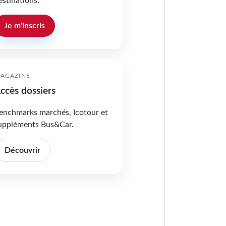
estinations.
Je m'inscris
AGAZINE
ccès dossiers
enchmarks marchés, Icotour et
uppléments Bus&Car.
Découvrir