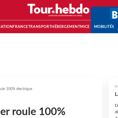
NATION
FRANCE
TRANSPORT
HÉBERGEMENT
MICE
MOBILITÉS
N
oule 100% électrique
L
D
ter roule 100%
d