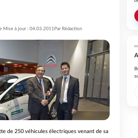
d
re Mise à jour : 04.03.2011
Par Rédaction
M
A
B
s
tte de 250 véhicules électriques venant de sa