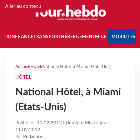
Aller au contenu
NATION
FRANCE
TRANSPORT
HÉBERGEMENT
MICE
MOBILITÉS
Accueil
›
Hôtel
›
National Hôtel, à Miami (Etats-Unis)
HÔTEL
National Hôtel, à Miami
(Etats-Unis)
Publié le : 11.02.2012 I Dernière Mise à jour :
11.02.2012
Par Rédaction