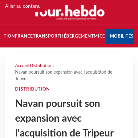
Aller au contenu
NATION
FRANCE
TRANSPORT
HÉBERGEMENT
MICE
MOBILITÉS
Accueil
›
Distribution
›
Navan poursuit son expansion avec l'acquisition de
Tripeur
DISTRIBUTION
Navan poursuit son
expansion avec
l'acquisition de Tripeur