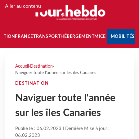
Aller au contenu
NATION
FRANCE
TRANSPORT
HÉBERGEMENT
MICE
MOBILITÉS
Accueil
›
Destination
›
Naviguer toute l'année sur les îles Canaries
DESTINATION
Naviguer toute l'année
sur les îles Canaries
Publié le : 06.02.2023 I Dernière Mise à jour :
06.02.2023