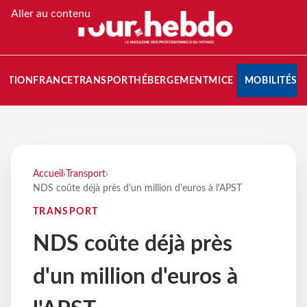
Aller au contenu
NATION
FRANCE
TRANSPORT
HÉBERGEMENT
MICE
MOBILITÉS
Accueil
›
Transport
›
NDS coûte déjà près d'un million d'euros à l'APST
TRANSPORT
NDS coûte déjà près
d'un million d'euros à