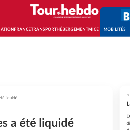
NATION
FRANCE
TRANSPORT
HÉBERGEMENT
MICE
MOBILITÉS
N
té liquidé
L
D
 a été liquidé
d