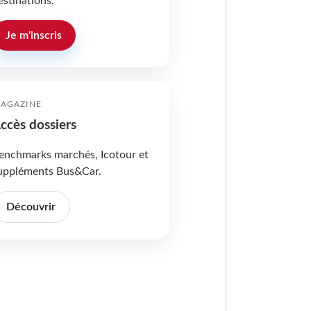
estinations.
Je m'inscris
AGAZINE
ccès dossiers
enchmarks marchés, Icotour et
uppléments Bus&Car.
Découvrir